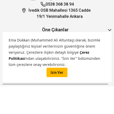
0538 368 38 94
İvedik OSB Mahallesi 1365 Cadde
19/1 Yenimahalle Ankara
Öne Çıkanlar
Ema Dükkan (Muhammed Ali Altuntaş) olarak, bizimle
Hakkımızda
paylaştığınız kişisel verilerinizin güvenliğine önem
veriyoruz.
Çerezlere ilişkin detaylı bilgiye
Çerez
Politikası
’ndan ulaşabilirsiniz. “İzin Ver” bölümünden
Markalarımız
tüm çerezlere onay verebilirsiniz.
İzin Ver
Satış Kanallarımız
İptal
Tüm hakları saklıdır. ® 2026 Ema Dükkan