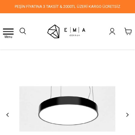
PEŞİN FİYATINA 3 TAKSİT & 2000TL ÜZERİ KARGO ÜCRETSİZ
Menu