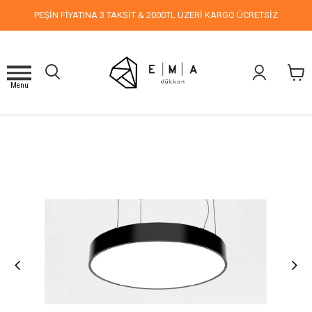
PEŞİN FİYATINA 3 TAKSİT & 2000TL ÜZERİ KARGO ÜCRETSİZ
Menu