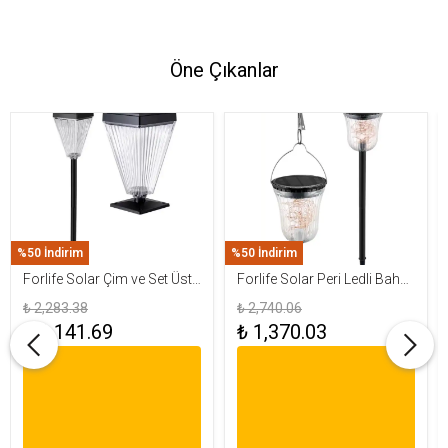
Öne Çıkanlar
%50 İndirim
%50 İndirim
Forlife Solar Çim ve Set Üstü
Forlife Solar Peri Ledli Bahçe
Armatür 15W FL-3283
Aydınlatma Armatürü FL-
₺ 2,283.38
₺ 2,740.06
3284
₺ 1,141.69
₺ 1,370.03