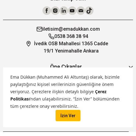
iletisim@emadukkan.com
0538 368 38 94
İvedik OSB Mahallesi 1365 Cadde
19/1 Yenimahalle Ankara
Öne Çıkanlar
Ema Dükkan (Muhammed Ali Altuntaş) olarak, bizimle
paylaştığınız kişisel verilerinizin güvenliğine önem
Hakkımızda
veriyoruz.
Çerezlere ilişkin detaylı bilgiye
Çerez
Politikası
’ndan ulaşabilirsiniz. “İzin Ver” bölümünden
Markalarımız
tüm çerezlere onay verebilirsiniz.
İzin Ver
Satış Kanallarımız