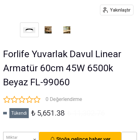
Yakınlaştır
Forlife Yuvarlak Davul Linear
Armatür 60cm 45W 6500k
Beyaz FL-99060
0 Değerlendirme
₺ 5,651.38
₺ 11,302.76
Tükendi
Miktar
Stoğa gelince haber ver