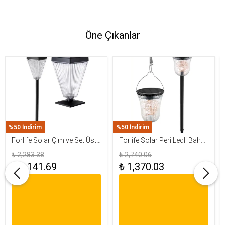
Öne Çıkanlar
%50 İndirim
%50 İndirim
Forlife Solar Çim ve Set Üstü
Forlife Solar Peri Ledli Bahçe
Armatür 15W FL-3283
Aydınlatma Armatürü FL-
₺ 2,283.38
₺ 2,740.06
3284
₺ 1,141.69
₺ 1,370.03