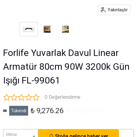
Yakınlaştır
Forlife Yuvarlak Davul Linear
Armatür 80cm 90W 3200k Gün
Işığı FL-99061
0 Değerlendirme
₺ 9,276.26
₺ 18,552.52
Tükendi
Miktar
Stoğa gelince haber ver