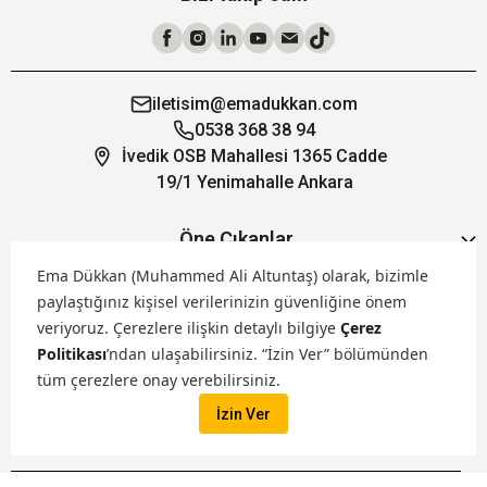
iletisim@emadukkan.com
0538 368 38 94
İvedik OSB Mahallesi 1365 Cadde
19/1 Yenimahalle Ankara
Öne Çıkanlar
Ema Dükkan (Muhammed Ali Altuntaş) olarak, bizimle
paylaştığınız kişisel verilerinizin güvenliğine önem
Hakkımızda
veriyoruz.
Çerezlere ilişkin detaylı bilgiye
Çerez
Politikası
’ndan ulaşabilirsiniz. “İzin Ver” bölümünden
Markalarımız
tüm çerezlere onay verebilirsiniz.
İzin Ver
Satış Kanallarımız