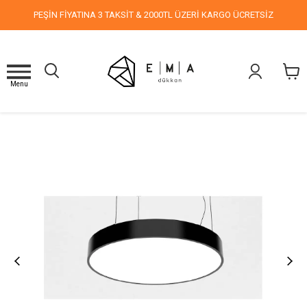
PEŞİN FİYATINA 3 TAKSİT & 2000TL ÜZERİ KARGO ÜCRETSİZ
Menu