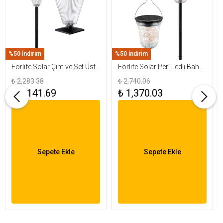
%50 İndirim
%50 İndirim
Forlife Solar Çim ve Set Üstü
Forlife Solar Peri Ledli Bahçe
Armatür 15W FL-3283
Aydınlatma Armatürü FL-
₺ 2,283.38
₺ 2,740.06
3284
₺ 1,141.69
₺ 1,370.03
Sepete Ekle
Sepete Ekle