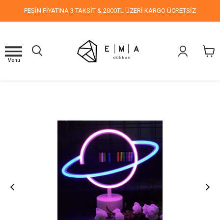
PEŞİN FİYATINA 3 TAKSİT & 2000TL ÜZERİ KARGO ÜCRETSİZ
Menu