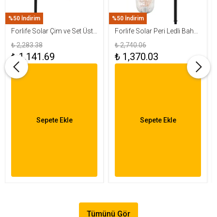
%50 İndirim
%50 İndirim
Forlife Solar Çim ve Set Üstü
Forlife Solar Peri Ledli Bahçe
Armatür 15W FL-3283
Aydınlatma Armatürü FL-
₺ 2,283.38
₺ 2,740.06
3284
₺ 1,141.69
₺ 1,370.03
Sepete Ekle
Sepete Ekle
Tümünü Gör