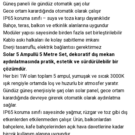
Güneş paneli ile gündüz otomatik şarj olur
Gece ortam karardığında otomatik olarak çalışır
IP65 koruma sınıfı – suya ve toza karşı dayanıklıdır
Bahçe, teras, balkon ve etkinlik alanlarına uygundur
Modüler yapısı sayesinde birden fazla set birleştirilebilir
Kablo askı halkaları ile kolay sabitleme imkanı
Enerji tasarruflu, elektrik bağlantısı gerektirmez
Solar 5 Ampullü 5 Metre Set, dekoratif dış mekan
aydınlatmasında pratik, estetik ve sürdürülebilir bir
çözümdür.
Her biri 1W olan toplam 5 ampul, yumuşak ve sıcak 3000K
ışık rengiyle ortamda loş ve huzurlu bir atmosfer yaratır.
Gündüz güneş enerjisiyle şarj olan solar panel, gece ortam
karardığında devreye girerek otomatik olarak aydınlatma
sağlar.
IP65 koruma sınıfı sayesinde yağmur, rüzgar ve toz gibi dış
etkenlerden etkilenmeden çalışır. Ürün, balkonlardan
bahçelere, kafe bahçelerinden açık hava davetlerine kadar
birçok kullanım alanına uygundur.