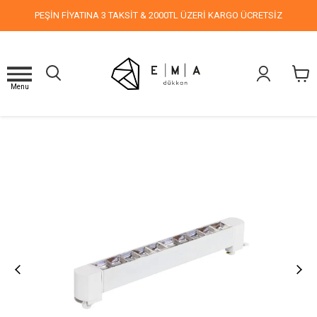
PEŞİN FİYATINA 3 TAKSİT & 2000TL ÜZERİ KARGO ÜCRETSİZ
Menu