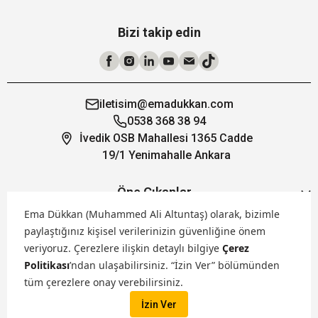
Bizi takip edin
iletisim@emadukkan.com
0538 368 38 94
İvedik OSB Mahallesi 1365 Cadde
19/1 Yenimahalle Ankara
Öne Çıkanlar
Ema Dükkan (Muhammed Ali Altuntaş) olarak, bizimle
paylaştığınız kişisel verilerinizin güvenliğine önem
Hakkımızda
veriyoruz.
Çerezlere ilişkin detaylı bilgiye
Çerez
Politikası
’ndan ulaşabilirsiniz. “İzin Ver” bölümünden
Markalarımız
tüm çerezlere onay verebilirsiniz.
İzin Ver