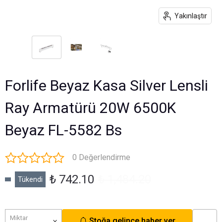
Yakınlaştır
Forlife Beyaz Kasa Silver Lensli
Ray Armatürü 20W 6500K
Beyaz FL-5582 Bs
0 Değerlendirme
₺ 742.10
₺ 1,484.20
Tükendi
Miktar
Stoğa gelince haber ver