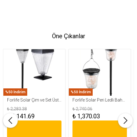
Öne Çıkanlar
%50 İndirim
%50 İndirim
Forlife Solar Çim ve Set Üstü
Forlife Solar Peri Ledli Bahçe
Armatür 15W FL-3283
Aydınlatma Armatürü FL-
₺ 2,283.38
₺ 2,740.06
3284
₺ 1,141.69
₺ 1,370.03