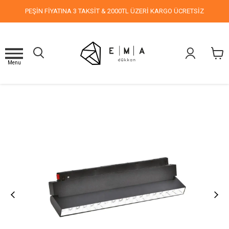
PEŞİN FİYATINA 3 TAKSİT & 2000TL ÜZERİ KARGO ÜCRETSİZ
Menu