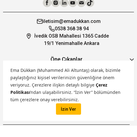
iletisim@emadukkan.com
0538 368 38 94
İvedik OSB Mahallesi 1365 Cadde
19/1 Yenimahalle Ankara
Öne Çıkanlar
Ema Dükkan (Muhammed Ali Altuntaş) olarak, bizimle
paylaştığınız kişisel verilerinizin güvenliğine önem
Hakkımızda
veriyoruz.
Çerezlere ilişkin detaylı bilgiye
Çerez
Politikası
’ndan ulaşabilirsiniz. “İzin Ver” bölümünden
Markalarımız
tüm çerezlere onay verebilirsiniz.
İzin Ver
Satış Kanallarımız
İptal