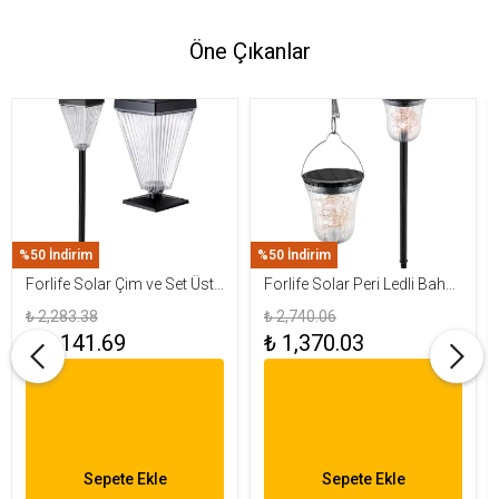
Öne Çıkanlar
%50 İndirim
%50 İndirim
Forlife Solar Çim ve Set Üstü
Forlife Solar Peri Ledli Bahçe
Armatür 15W FL-3283
Aydınlatma Armatürü FL-
₺ 2,283.38
₺ 2,740.06
3284
₺ 1,141.69
₺ 1,370.03
Sepete Ekle
Sepete Ekle