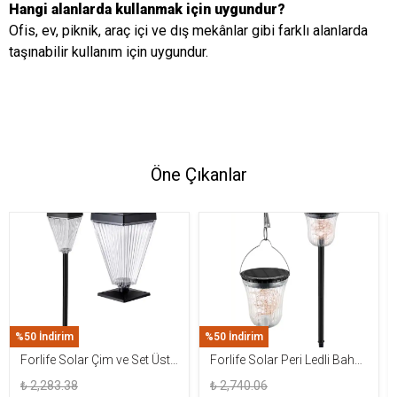
Hangi alanlarda kullanmak için uygundur?
Ofis, ev, piknik, araç içi ve dış mekânlar gibi farklı alanlarda
taşınabilir kullanım için uygundur.
Öne Çıkanlar
%50 İndirim
%50 İndirim
Forlife Solar Çim ve Set Üstü
Forlife Solar Peri Ledli Bahçe
Armatür 15W FL-3283
Aydınlatma Armatürü FL-
₺ 2,283.38
₺ 2,740.06
3284