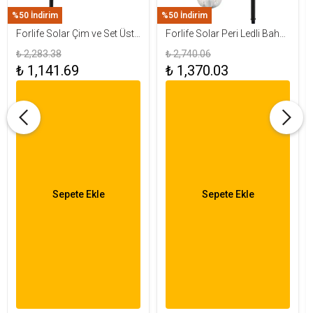
%50 İndirim
%50 İndirim
Forlife Solar Çim ve Set Üstü
Forlife Solar Peri Ledli Bahçe
Armatür 15W FL-3283
Aydınlatma Armatürü FL-
₺ 2,283.38
₺ 2,740.06
3284
₺ 1,141.69
₺ 1,370.03
Sepete Ekle
Sepete Ekle