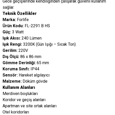
Gece geçişlerinde kendiliğinden çalışarak güvenli kullanım
sağlar.
Teknik Özellikler
Marka:
Forlife
Ürün Kodu:
FL-2291 B HS
Güç:
3 Watt
Işık Akısı:
240 Lümen
Işık Rengi:
3200K (Gün Işığı – Sıcak Ton)
Gerilim:
220V
Dış Ölçü:
86 x 86 mm
Gömme Derinliği:
65 mm
Koruma Sınıfı:
IP44
Sensör:
Hareket algılayıcı
Malzeme:
Döküm gövde
Kullanım Alanları
Merdiven boşlukları
Koridor ve geçiş alanları
Apartman ve site ortak alanları
Otel koridorları