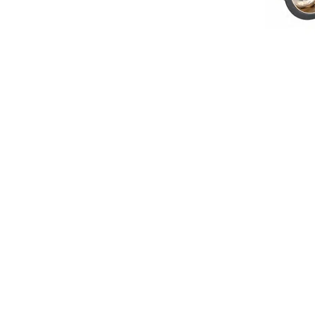
Led Ampuller
Led Paneller
Spotlar
Basamak Armatürleri
Masa Lambaları
Sensörler