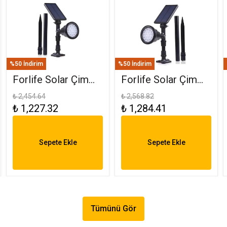
%50 İndirim
%50 İndirim
Forlife Solar Çim
Forlife Solar Çim
Saplama 30W
Armatürü 30W RGB
₺ 2,454.64
₺ 2,568.82
₺ 1,227.32
₺ 1,284.41
Amber FL-3121
FL-3121 R
Sepete Ekle
Sepete Ekle
Tümünü Gör