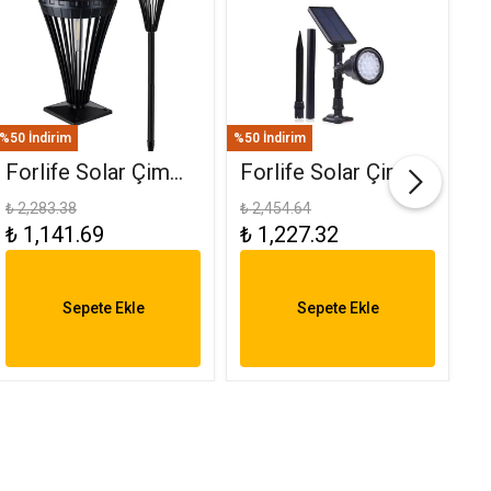
%50 İndirim
%50 İndirim
%50
Forlife Solar Çim
Forlife Solar Çim
F
Ve Set Üstü
Saplama 30W Yeşil
(
₺ 2,283.38
₺ 2,454.64
₺ 
₺ 1,141.69
₺ 1,227.32
₺
Armatür 15W FL-
FL-3121
R
3282
6
Sepete Ekle
Sepete Ekle