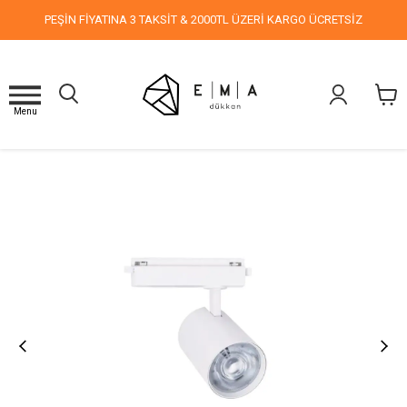
PEŞİN FİYATINA 3 TAKSİT & 2000TL ÜZERİ KARGO ÜCRETSİZ
Menu