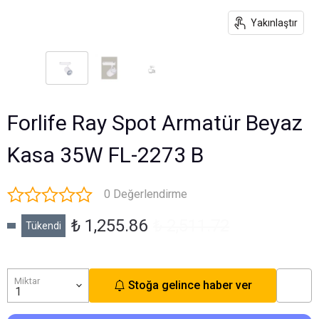
Yakınlaştır
Forlife Ray Spot Armatür Beyaz
Kasa 35W FL-2273 B
0 Değerlendirme
₺ 1,255.86
₺ 2,511.72
Tükendi
Miktar
Stoğa gelince haber ver