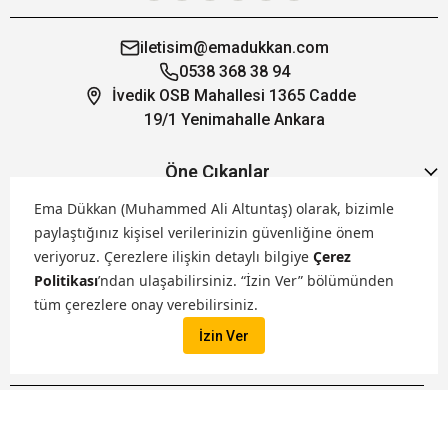
iletisim@emadukkan.com
0538 368 38 94
İvedik OSB Mahallesi 1365 Cadde
19/1 Yenimahalle Ankara
Öne Çıkanlar
Ema Dükkan (Muhammed Ali Altuntaş) olarak, bizimle
Hakkımızda
paylaştığınız kişisel verilerinizin güvenliğine önem
veriyoruz.
Çerezlere ilişkin detaylı bilgiye
Çerez
Politikası
’ndan ulaşabilirsiniz. “İzin Ver” bölümünden
Markalarımız
tüm çerezlere onay verebilirsiniz.
İzin Ver
Satış Kanallarımız
İptal