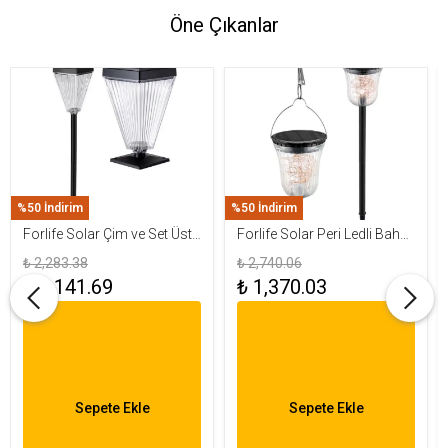
Öne Çıkanlar
%50 İndirim
%50 İndirim
Forlife Solar Çim ve Set Üstü
Forlife Solar Peri Ledli Bahçe
Armatür 15W FL-3283
Aydınlatma Armatürü FL-
₺ 2,283.38
₺ 2,740.06
3284
₺ 1,141.69
₺ 1,370.03
Sepete Ekle
Sepete Ekle