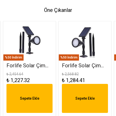
Öne Çıkanlar
%50 İndirim
%50 İndirim
Forlife Solar Çim
Forlife Solar Çim
Saplama 30W
Armatürü 30W RGB
₺ 2,454.64
₺ 2,568.82
₺ 1,227.32
₺ 1,284.41
Amber FL-3121
FL-3121 R
Sepete Ekle
Sepete Ekle