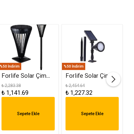
%50 İndirim
%50 İndirim
%50
Forlife Solar Çim
Forlife Solar Çim
F
Ve Set Üstü
Saplama 30W Yeşil
(
₺ 2,283.38
₺ 2,454.64
₺ 
₺ 1,141.69
₺ 1,227.32
₺
Armatür 15W FL-
FL-3121
R
3282
6
Sepete Ekle
Sepete Ekle