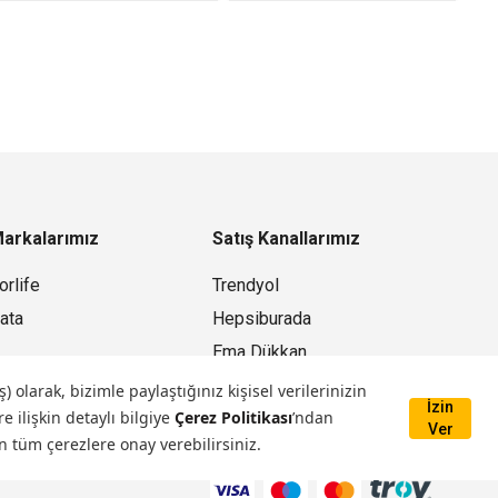
arkalarımız
Satış Kanallarımız
orlife
Trendyol
ata
Hepsiburada
Ema Dükkan
Mağazamız
larak, bizimle paylaştığınız kişisel verilerinizin
İzin
e ilişkin detaylı bilgiye
Çerez Politikası
’ndan
Ver
n tüm çerezlere onay verebilirsiniz.