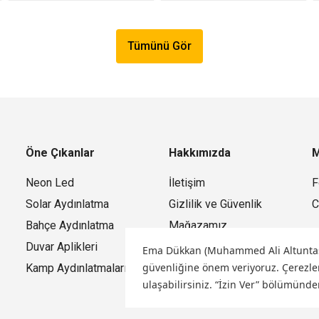
Tümünü Gör
Öne Çıkanlar
Hakkımızda
M
Neon Led
İletişim
F
Solar Aydınlatma
Gizlilik ve Güvenlik
C
Bahçe Aydınlatma
Mağazamız
Duvar Aplikleri
Ema Dükkan (Muhammed Ali Altuntaş) o
güvenliğine önem veriyoruz.
Çerezler
Kamp Aydınlatmaları
ulaşabilirsiniz. “İzin Ver” bölümünde