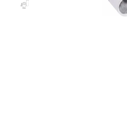
Led Ampuller
Led Paneller
Spotlar
Basamak Armatürleri
Masa Lambaları
Sensörler