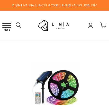
PEŞİN FİYATINA 3 TAKSİT & 2000TL ÜZERİ KARGO ÜCRETSİZ
Menu