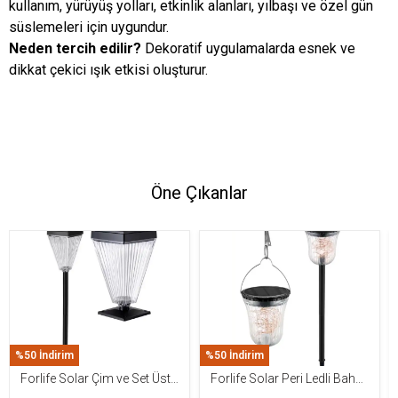
kullanım, yürüyüş yolları, etkinlik alanları, yılbaşı ve özel gün
süslemeleri için uygundur.
Neden tercih edilir?
Dekoratif uygulamalarda esnek ve
dikkat çekici ışık etkisi oluşturur.
Öne Çıkanlar
%50 İndirim
%50 İndirim
Forlife Solar Çim ve Set Üstü
Forlife Solar Peri Ledli Bahçe
Armatür 15W FL-3283
Aydınlatma Armatürü FL-