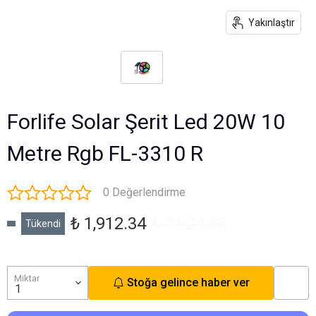
Yakınlaştır
Forlife Solar Şerit Led 20W 10
Metre Rgb FL-3310 R
0 Değerlendirme
₺ 1,912.34
₺ 3,824.68
Tükendi
Miktar
Stoğa gelince haber ver