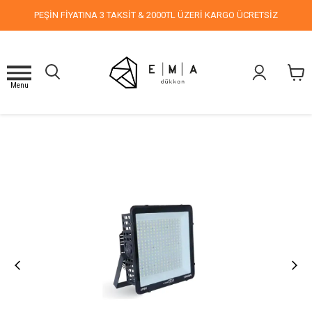
PEŞİN FİYATINA 3 TAKSİT & 2000TL ÜZERİ KARGO ÜCRETSİZ
Menu