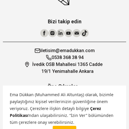
Bizi takip edin
iletisim@emadukkan.com
0538 368 38 94
İvedik OSB Mahallesi 1365 Cadde
19/1 Yenimahalle Ankara
Öne Çıkanlar
Ema Dükkan (Muhammed Ali Altuntaş) olarak, bizimle
paylaştığınız kişisel verilerinizin güvenliğine önem
Hakkımızda
veriyoruz.
Çerezlere ilişkin detaylı bilgiye
Çerez
Politikası
’ndan ulaşabilirsiniz. “İzin Ver” bölümünden
Markalarımız
tüm çerezlere onay verebilirsiniz.