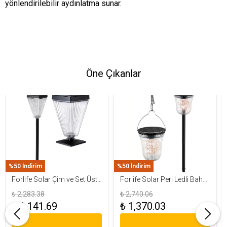
yönlendirilebilir aydınlatma sunar.
Öne Çıkanlar
%50 İndirim
%50 İndirim
Forlife Solar Çim ve Set Üstü
Forlife Solar Peri Ledli Bahçe
Armatür 15W FL-3283
Aydınlatma Armatürü FL-
₺ 2,283.38
₺ 2,740.06
3284
₺ 1,141.69
₺ 1,370.03