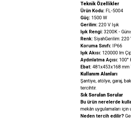
Teknik Özellikler
Ürün Kodu:
FL-5004
Güç:
1500 W
Gerilim:
220 V Işık
Işık Rengi:
3200K - Günış
Renk:
SiyahGerilim: 220 
Koruma Sınıfı:
IP66
Işık Akısı:
120000 lm Çi
Aydınlatma Açısı:
100° 
Ebat:
481x453x168 mm Te
Kullanım Alanları
Şantiye, atölye, garaj, b
tercihtir.
Sık Sorulan Sorular
Bu ürün nerelerde kulla
mekân uygulamaları için 
Neden tercih edilir?
Gen