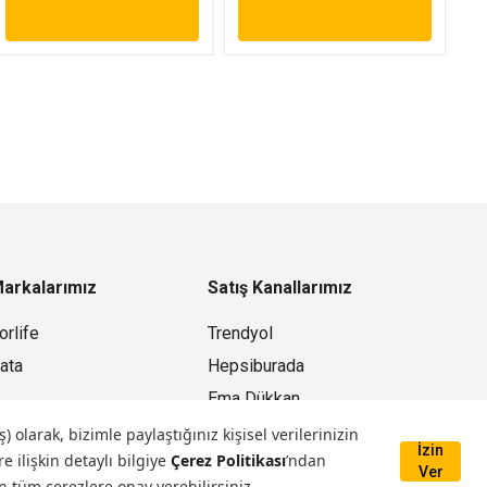
arkalarımız
Satış Kanallarımız
orlife
Trendyol
ata
Hepsiburada
Ema Dükkan
Mağazamız
larak, bizimle paylaştığınız kişisel verilerinizin
İzin
e ilişkin detaylı bilgiye
Çerez Politikası
’ndan
Ver
n tüm çerezlere onay verebilirsiniz.