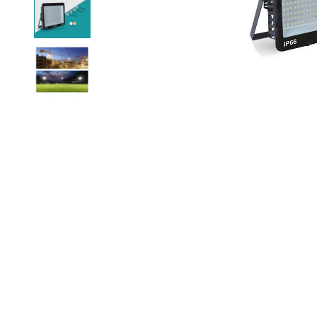
Led Ampuller
Led Paneller
Spotlar
Basamak Armatürleri
Masa Lambaları
Sensörler