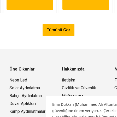
Tümünü Gör
Öne Çıkanlar
Hakkımızda
M
Neon Led
İletişim
F
Solar Aydınlatma
Gizlilik ve Güvenlik
C
Bahçe Aydınlatma
Mağazamız
Duvar Aplikleri
Ema Dükkan (Muhammed Ali Altuntaş) o
güvenliğine önem veriyoruz.
Çerezler
Kamp Aydınlatmaları
ulaşabilirsiniz. “İzin Ver” bölümünde