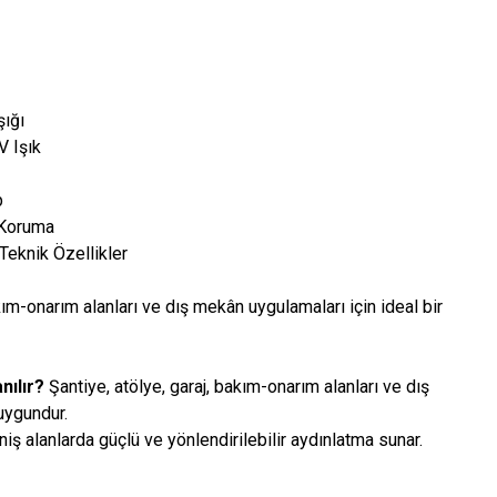
ığı
V Işık
p
Koruma
knik Özellikler
akım-onarım alanları ve dış mekân uygulamaları için ideal bir
nılır?
Şantiye, atölye, garaj, bakım-onarım alanları ve dış
uygundur.
iş alanlarda güçlü ve yönlendirilebilir aydınlatma sunar.