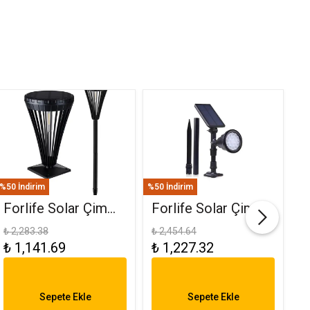
%50 İndirim
%50 İndirim
%50
Forlife Solar Çim
Forlife Solar Çim
F
Ve Set Üstü
Saplama 30W Yeşil
(
₺ 2,283.38
₺ 2,454.64
₺ 
₺ 1,141.69
₺ 1,227.32
₺
Armatür 15W FL-
FL-3121
R
3282
6
Sepete Ekle
Sepete Ekle