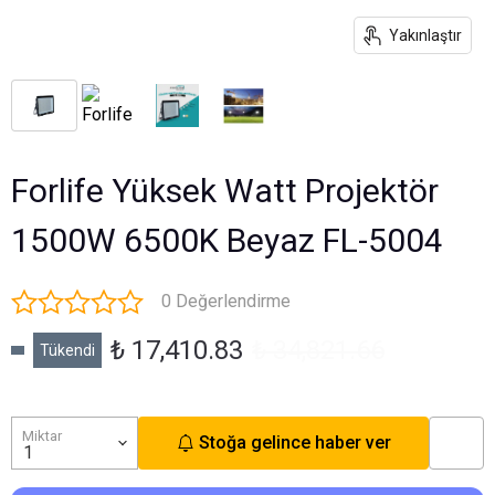
Yakınlaştır
Forlife Yüksek Watt Projektör
1500W 6500K Beyaz FL-5004
0 Değerlendirme
₺ 17,410.83
₺ 34,821.66
Tükendi
Miktar
Stoğa gelince haber ver