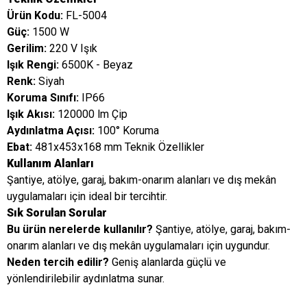
Ürün Kodu:
FL-5004
Güç:
1500 W
Gerilim:
220 V Işık
Işık Rengi:
6500K - Beyaz
Renk:
Siyah
Koruma Sınıfı:
IP66
Işık Akısı:
120000 lm Çip
Aydınlatma Açısı:
100° Koruma
Ebat:
481x453x168 mm Teknik Özellikler
Kullanım Alanları
Şantiye, atölye, garaj, bakım-onarım alanları ve dış mekân
uygulamaları için ideal bir tercihtir.
Sık Sorulan Sorular
Bu ürün nerelerde kullanılır?
Şantiye, atölye, garaj, bakım-
onarım alanları ve dış mekân uygulamaları için uygundur.
Neden tercih edilir?
Geniş alanlarda güçlü ve
yönlendirilebilir aydınlatma sunar.