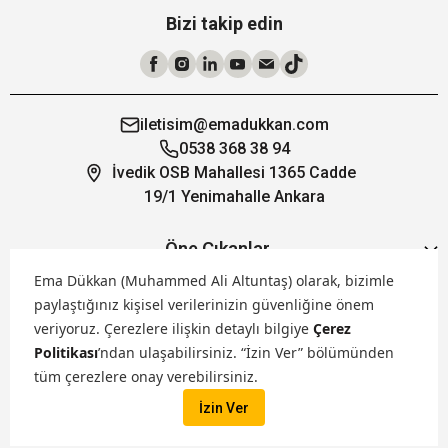
Bizi takip edin
iletisim@emadukkan.com
0538 368 38 94
İvedik OSB Mahallesi 1365 Cadde
19/1 Yenimahalle Ankara
Öne Çıkanlar
Ema Dükkan (Muhammed Ali Altuntaş) olarak, bizimle
paylaştığınız kişisel verilerinizin güvenliğine önem
Hakkımızda
veriyoruz.
Çerezlere ilişkin detaylı bilgiye
Çerez
Politikası
’ndan ulaşabilirsiniz. “İzin Ver” bölümünden
Markalarımız
tüm çerezlere onay verebilirsiniz.
İzin Ver
Satış Kanallarımız