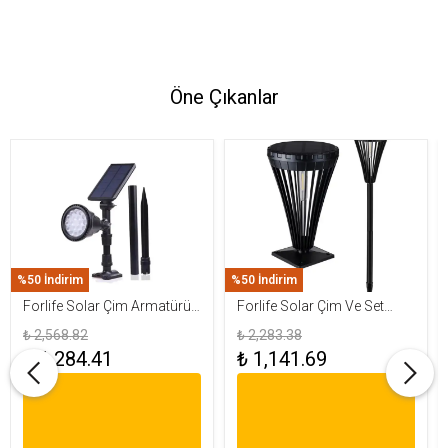
Öne Çıkanlar
%50 İndirim
%50 İndirim
Forlife Solar Çim Armatürü
Forlife Solar Çim Ve Set
30W RGB FL-3121 R
Üstü Armatür 15W FL-3282
₺ 2,568.82
₺ 2,283.38
₺ 1,284.41
₺ 1,141.69