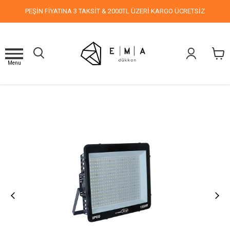
PEŞİN FİYATINA 3 TAKSİT & 2000TL ÜZERİ KARGO ÜCRETSİZ
Menu