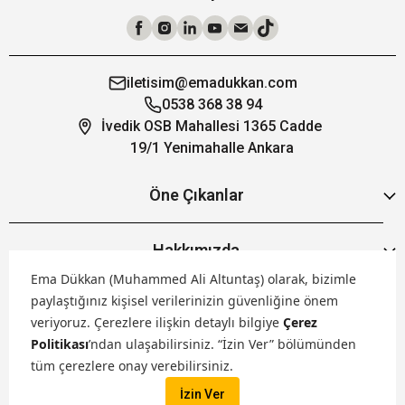
iletisim@emadukkan.com
0538 368 38 94
İvedik OSB Mahallesi 1365 Cadde
19/1 Yenimahalle Ankara
Öne Çıkanlar
Hakkımızda
Ema Dükkan (Muhammed Ali Altuntaş) olarak, bizimle
paylaştığınız kişisel verilerinizin güvenliğine önem
Markalarımız
veriyoruz.
Çerezlere ilişkin detaylı bilgiye
Çerez
Politikası
’ndan ulaşabilirsiniz. “İzin Ver” bölümünden
Satış Kanallarımız
tüm çerezlere onay verebilirsiniz.
İzin Ver