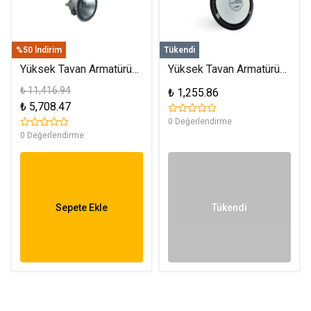
%50 İndirim
Tükendi
Tükendi
Yüksek Tavan Armatürü
Yüksek Tavan Armatürü
500W 6500K Beyaz FL-
100W 6500K Beyaz FL-
₺ 11,416.94
₺ 1,255.86
1051
1053
₺ 5,708.47
0 Değerlendirme
0 Değerlendirme
Sepete Ekle
Tükendi