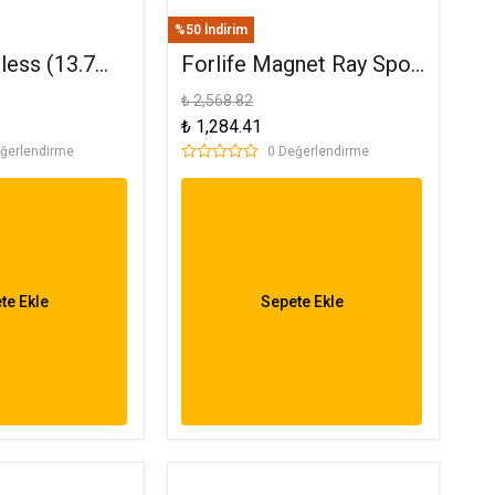
%50 İndirim
mless (13.7
Forlife Magnet Ray Spot
t Ray 1
Armatür 10W 4000K Ilık
₺ 2,568.82
₺ 1,284.41
641
Beyaz FL-6675
ğerlendirme
0 Değerlendirme
te Ekle
Sepete Ekle