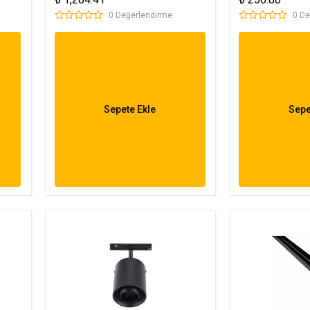
Aparatı FL
0 Değerlendirme
0 De
Sepete Ekle
Sepe