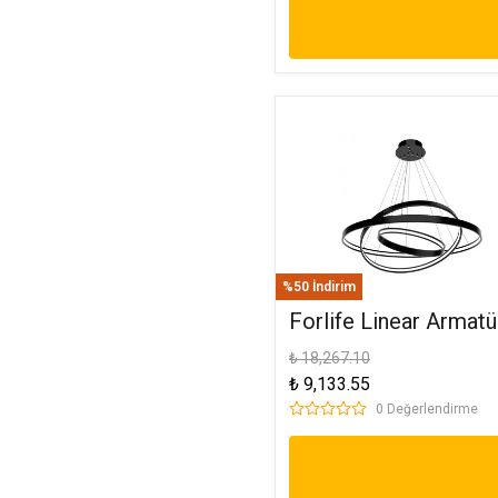
%50 İndirim
Forlife Linear Armatü
30-50-70Cm Yuvarla
₺ 18,267.10
₺ 9,133.55
Satürn 45W 4000K Ilı
0 Değerlendirme
Beyaz FL-99080