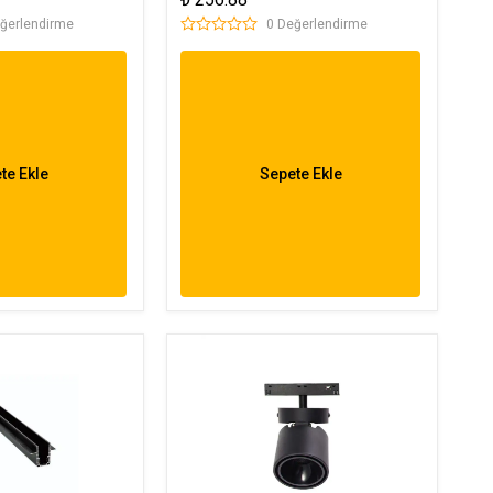
-6644
6654
ğerlendirme
0 Değerlendirme
te Ekle
Sepete Ekle