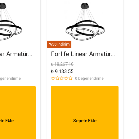
%50 İndirim
ear Armatür
Forlife Linear Armatür
 Yuvarlak
30-50-70Cm Yuvarlak
₺ 18,267.10
₺ 9,133.55
 6500K
Satürn 45W 3200K Gün
ğerlendirme
0 Değerlendirme
99080
Işığı FL-99080
te Ekle
Sepete Ekle