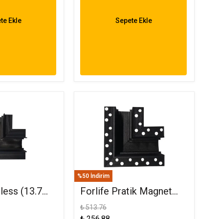
te Ekle
Sepete Ekle
%50 İndirim
mless (13.7
Forlife Pratik Magnet
t L Dönüş
Ray L Dönüş Aparatı FL-
₺ 513.76
₺ 256.88