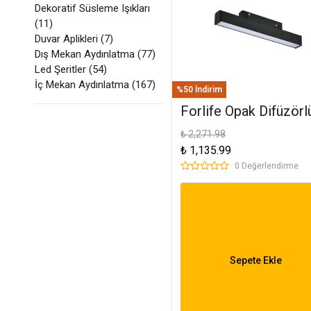
Dekoratif Süsleme Işıkları
Led Ampuller
(
11
)
Led Paneller
Duvar Aplikleri
(
7
)
Spotlar
Dış Mekan Aydınlatma
(
77
)
Led Şeritler
(
54
)
Basamak Armatürleri
İç Mekan Aydınlatma
(
167
)
Masa Lambaları
%50 İndirim
Forlife Opak Difüzörl
Magnet Armatür 10W
Sensörler
₺ 2,271.98
₺ 1,135.99
4000K Ilık Beyaz FL-
0 Değerlendirme
5502
Sepete Ekle