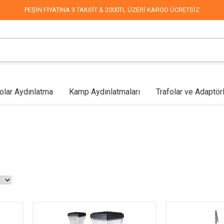
PEŞİN FİYATINA 3 TAKSİT & 2000TL ÜZERİ KARGO ÜCRETSİZ
olar Aydınlatma
Kamp Aydınlatmaları
Trafolar ve Adaptör
lar
Mağaza Aydınlatma
Led Aplikler
COB Led
Endüstriyel & Depo
Fabrika Aydınlatma
Duvar Aplikleri
Mimari & 
Sokak Aydınlatma
Dekoratif Süsleme